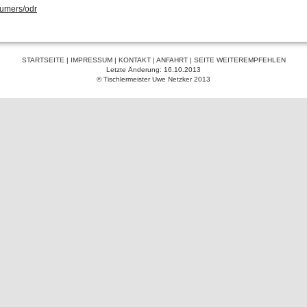
umers/odr
STARTSEITE
|
IMPRESSUM
|
KONTAKT
|
ANFAHRT
|
SEITE WEITEREMPFEHLEN
Letzte Änderung: 16.10.2013
© Tischlermeister Uwe Netzker 2013